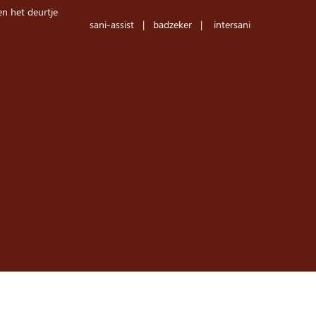
n het deurtje
sani-assist
| badzeker |
intersani