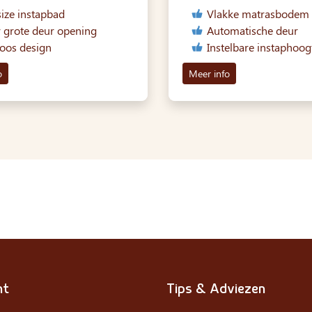
size instapbad
Vlakke matrasbodem
 grote deur opening
Automatische deur
loos design
Instelbare instaphoog
o
Meer info
nt
Tips & Adviezen