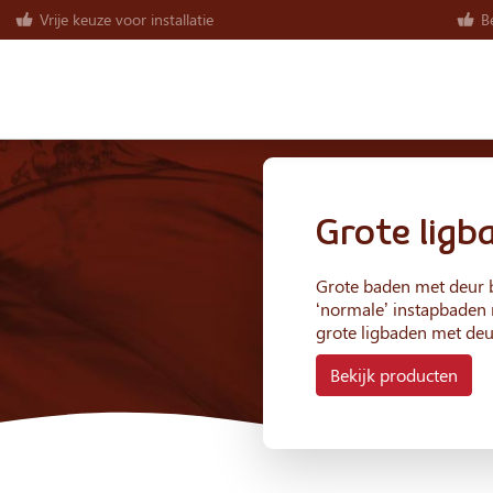
Vrije keuze voor installatie
Be
Grote ligb
Grote baden met deur b
‘normale’ instapbaden 
grote ligbaden met deu
Bekijk producten