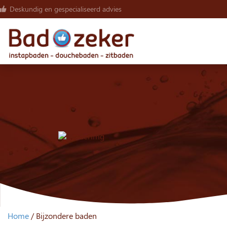
Deskundig en gespecialiseerd advies
Home
/
Bijzondere baden