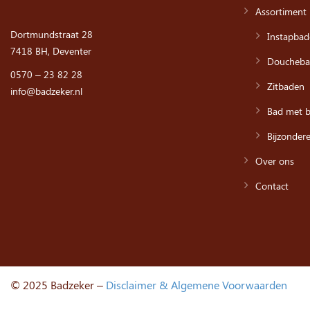
Assortiment
Dortmundstraat 28
Instapbad
7418 BH, Deventer
Doucheba
0570 – 23 82 28
Zitbaden
info@badzeker.nl
Bad met ba
Bijzonder
Over ons
Contact
© 2025 Badzeker –
Disclaimer & Algemene Voorwaarden