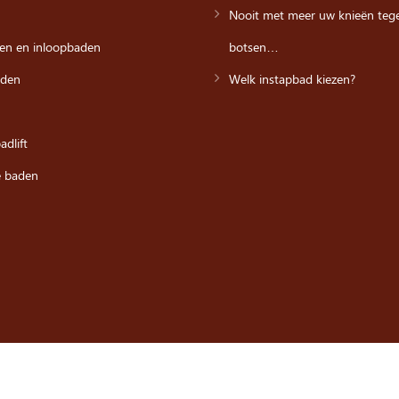
Nooit met meer uw knieën tege
en en inloopbaden
botsen…
den
Welk instapbad kiezen?
dlift
e baden