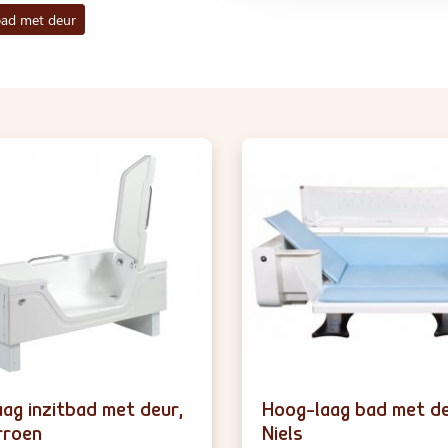
ad met deur
ag inzitbad met deur,
Hoog-laag bad met de
rroen
Niels