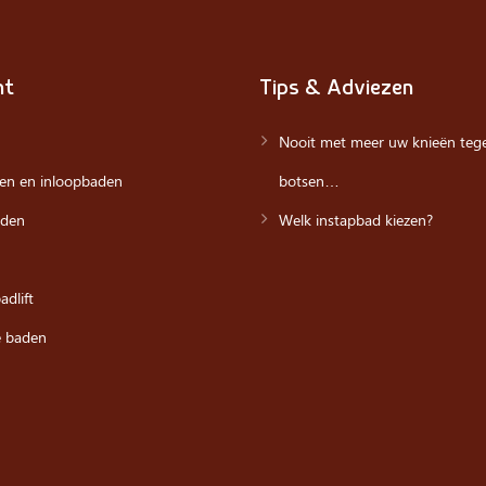
nt
Tips & Adviezen
Nooit met meer uw knieën tege
en en inloopbaden
botsen…
den
Welk instapbad kiezen?
dlift
e baden