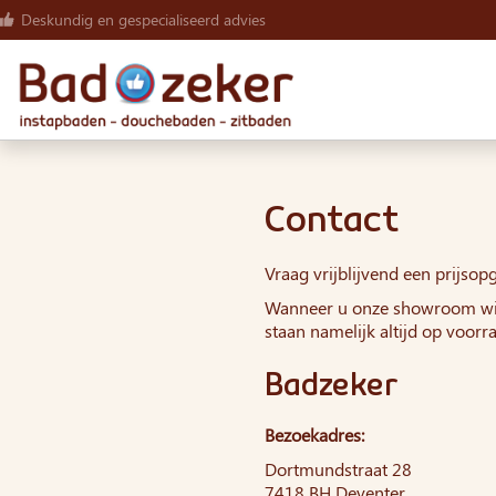
Deskundig en gespecialiseerd advies
Contact
Vraag vrijblijvend een prijso
Wanneer u onze showroom wilt
staan namelijk altijd op voor
Badzeker
Bezoekadres:
Dortmundstraat 28
7418 BH Deventer