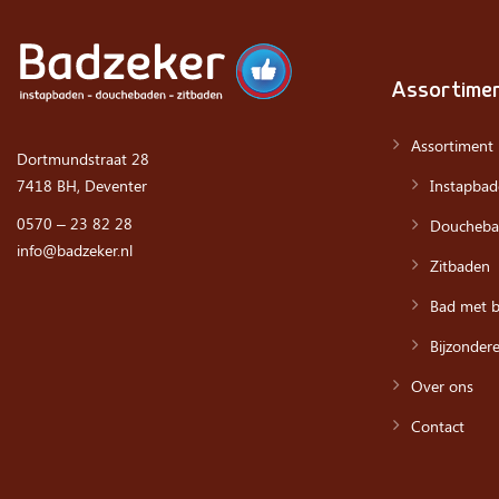
Assortime
Assortiment
Dortmundstraat 28
Instapbad
7418 BH, Deventer
0570 – 23 82 28
Doucheba
info@badzeker.nl
Zitbaden
Bad met ba
Bijzonder
Over ons
Contact