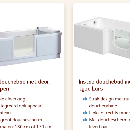
douchebad met deur,
Instap douchebad me
spen
type Lars
ie afwerking
Strak design met ru
tegreerd opklapbaar
douchecabine
lateau
Links of rechts mode
 groot douchescherm
Met douchescherm e
 maten: 180 cm of 170 cm
leverbaar