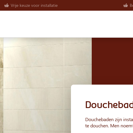
Vrije keuze voor installatie
Be
Doucheba
Douchebaden zijn insta
te douchen. Men noemt