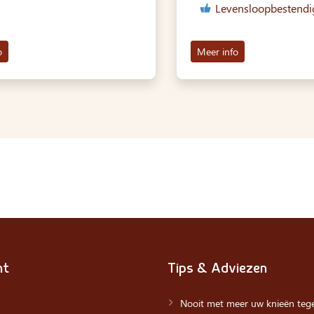
Levensloopbestendi
o
Meer info
nt
Tips & Adviezen
Nooit met meer uw knieën tege