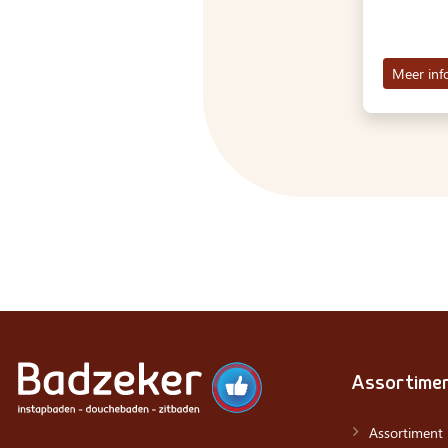
Meer inf
Assortime
Assortiment