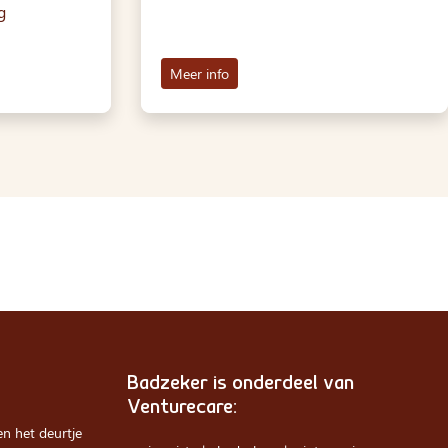
g
Meer info
Badzeker is onderdeel van
Venturecare:
n het deurtje