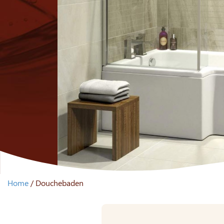
Home
/
Douchebaden